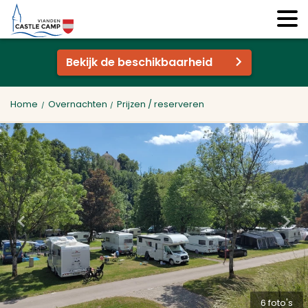
Bekijk de beschikbaarheid
Home
Overnachten
Prijzen / reserveren
6 foto's