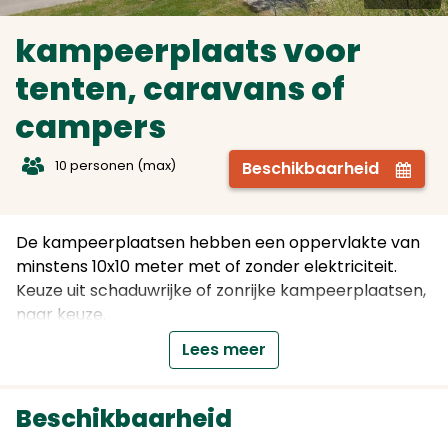
kampeerplaats voor
tenten, caravans of
campers
t
10 personen (max)
Beschikbaarheid
Z
De kampeerplaatsen hebben een oppervlakte van
minstens 10x10 meter met of zonder elektriciteit.
Keuze uit schaduwrijke of zonrijke kampeerplaatsen,
naar keuze.
Maximum 6 personen en maximum 1
Lees meer
auto/camper per kampeerplaats.
BBQ is toegestaan. (Neem altijd voorzorgen tegen
brand - bij lange warme periodes kan het vanwege
Beschikbaarheid
brandgevaar verboden worden door de Stad