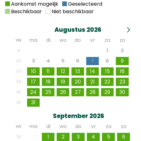
Vianden)
Aankomst mogelijk
Geselecteerd
Beschikbaar
Niet beschikbaar
Augustus 2026
ma
di
wo
do
vr
za
zo
Wk
27
28
29
30
31
1
2
31
3
4
5
6
7
8
9
32
10
11
12
13
14
15
16
33
17
18
19
20
21
22
23
34
24
25
26
27
28
29
30
35
31
1
2
3
4
5
6
36
September 2026
ma
di
wo
do
vr
za
zo
Wk
31
1
2
3
4
5
6
36