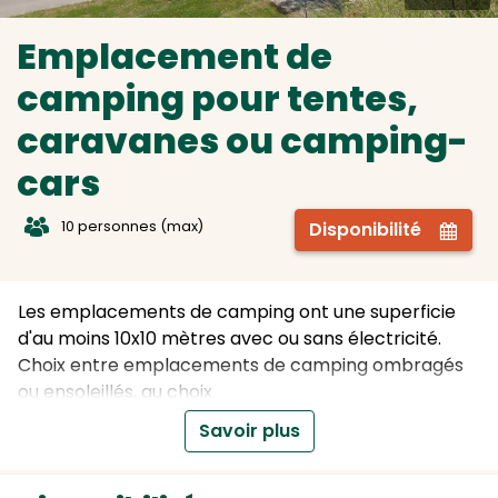
Emplacement de
camping pour tentes,
caravanes ou camping-
cars
t
10 personnes (max)
Disponibilité
Z
Les emplacements de camping ont une superficie
d'au moins 10x10 mètres avec ou sans électricité.
Choix entre emplacements de camping ombragés
ou ensoleillés, au choix.
Maximum 6 personnes et maximum 1
Savoir plus
voiture/camping-car par emplacement de
camping.